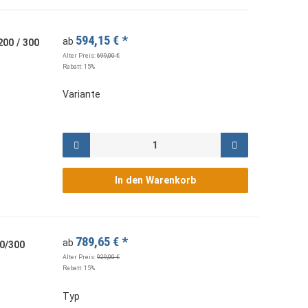
594,15 €
*
ab
200 / 300
Alter Preis:
699,00 €
Rabatt:
15%
Variante
In den Warenkorb
789,65 €
*
ab
0/300
Alter Preis:
929,00 €
Rabatt:
15%
Typ