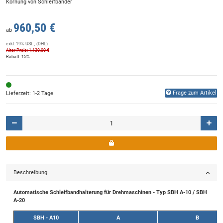
Körnung von Schleifbänder
960,50 €
ab
exkl. 19% USt. , (DHL)
Alter Preis: 1.130,00 €
Rabatt:
15%
Frage zum Artikel
Lieferzeit: 1-2 Tage
Beschreibung
Automatische Schleifbandhalterung für Drehmaschinen - Typ SBH A-10 / SBH
A-20
SBH - A10
A
B