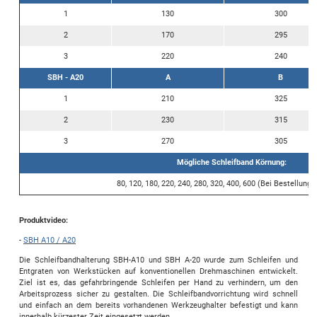
1
130
300
2
170
295
3
220
240
SBH - A20
A
B
1
210
325
2
230
315
3
270
305
Mögliche Schleifband Körnung:
80, 120, 180, 220, 240, 280, 320, 400, 600 (Bei Bestellung
Produktvideo:
-
SBH A10 / A20
Die Schleifbandhalterung SBH-A10 und SBH A-20 wurde zum Schleifen und
Entgraten von Werkstücken auf konventionellen Drehmaschinen entwickelt.
Ziel ist es, das gefahrbringende Schleifen per Hand zu verhindern, um den
Arbeitsprozess sicher zu gestalten. Die Schleifbandvorrichtung wird schnell
und einfach an dem bereits vorhandenen Werkzeughalter befestigt und kann
innerhalb kürzester Zeit eingesetzt werden.